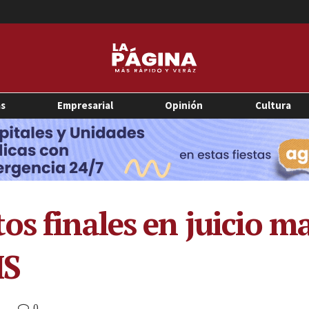
as
Empresarial
Opinión
Cultura
os finales en juicio m
MS
0