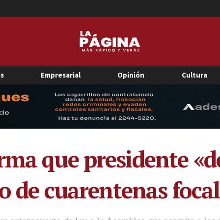
as
Empresarial
Opinión
Cultura
rma que presidente «d
vo de cuarentenas foca