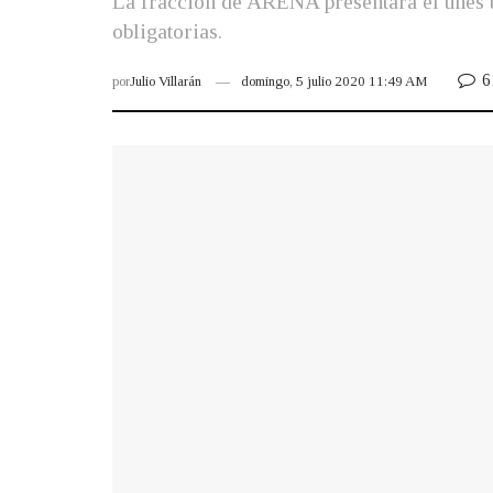
La fracción de ARENA presentará el unes u
obligatorias.
6
por
Julio Villarán
domingo, 5 julio 2020 11:49 AM