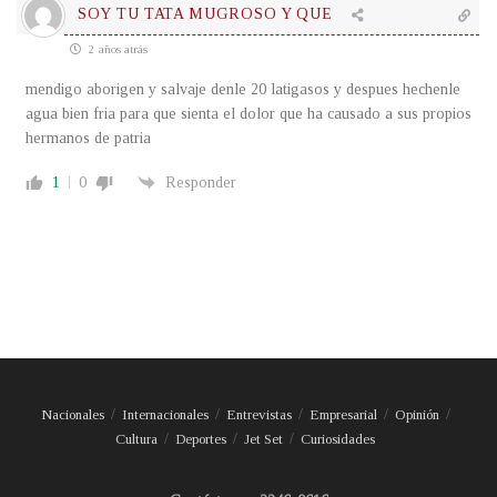
SOY TU TATA MUGROSO Y QUE
2 años atrás
mendigo aborigen y salvaje denle 20 latigasos y despues hechenle
agua bien fria para que sienta el dolor que ha causado a sus propios
hermanos de patria
1
0
Responder
Nacionales
Internacionales
Entrevistas
Empresarial
Opinión
Cultura
Deportes
Jet Set
Curiosidades