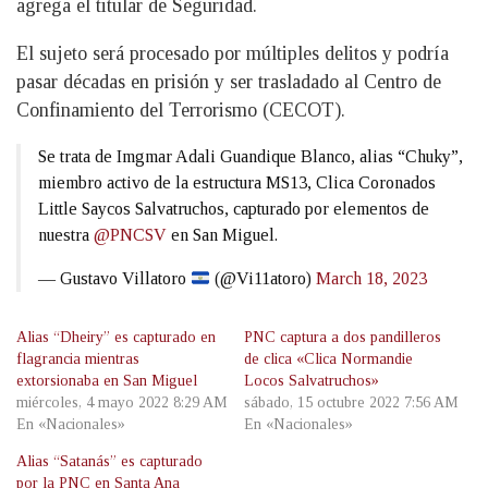
agrega el titular de Seguridad.
El sujeto será procesado por múltiples delitos y podría
pasar décadas en prisión y ser trasladado al Centro de
Confinamiento del Terrorismo (CECOT).
Se trata de Imgmar Adali Guandique Blanco, alias “Chuky”,
miembro activo de la estructura MS13, Clica Coronados
Little Saycos Salvatruchos, capturado por elementos de
nuestra
@PNCSV
en San Miguel.
— Gustavo Villatoro
(@Vi11atoro)
March 18, 2023
Alias “Dheiry” es capturado en
PNC captura a dos pandilleros
flagrancia mientras
de clica «Clica Normandie
extorsionaba en San Miguel
Locos Salvatruchos»
miércoles, 4 mayo 2022 8:29 AM
sábado, 15 octubre 2022 7:56 AM
En «Nacionales»
En «Nacionales»
Alias “Satanás” es capturado
por la PNC en Santa Ana