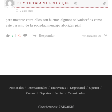
SOY TU TATA MUGRO Y QUE
2 años atrás
para matarse entre ellos son buenos algunos salvadoreños como
este parasito de la sociedad mendigo aborigen pipil
2
-1
Responder
Ver Respuestas
(2)
Nacionales
Internacionales
Entrevistas
Empresarial
Opinión
Cultura
Deportes
Jet Set
Curiosidades
Contáctanos: 2246-0616