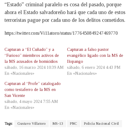
“Estado” criminal paralelo es cosa del pasado, porque
ahora el Estado salvadoreño hará que cada uno de estos
terroristas pague por cada uno de los delitos cometidos.
https://twitter.com/Vi11atoro/status/1776450849247469770
Capturan a “El Cuñado” y a
Capturan a falso pastor
“Furioso” miembros activos de
evangélico ligado con la MS de
la MS acusados de homicidios
Ilopango
sábado, 16 marzo 2024 10:39 AM
sábado, 6 enero 2024 4:43 PM
En «Nacionales»
En «Nacionales»
Capturan al “Profe” catalogado
como testaferro de la MS en
San Vicente
sábado, 4 mayo 2024 7:55 AM
En «Nacionales»
Tags:
Gustavo Villatoro
MS-13
PNC
Policía Nacional Civil