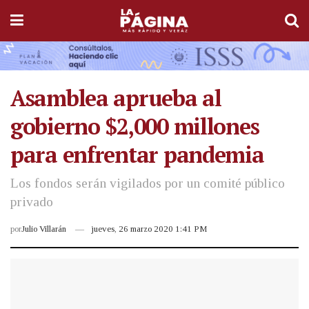
Asamblea aprueba al
gobierno $2,000 millones
para enfrentar pandemia
Los fondos serán vigilados por un comité público
privado
por
Julio Villarán
jueves, 26 marzo 2020 1:41 PM