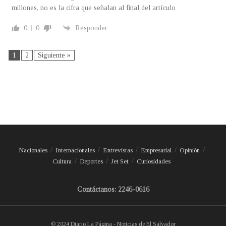
millones, no es la cifra que señalan al final del artículo
0
0
Responder
1
2
Siguiente »
Nacionales
Internacionales
Entrevistas
Empresarial
Opinión
Cultura
Deportes
Jet Set
Curiosidades
Contáctanos: 2246-0616
© 2024 Diario La Página - Noticias de El Salvador