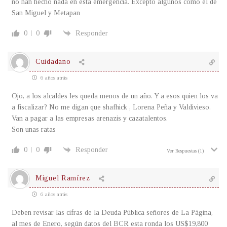
no han hecho nada en esta emergencia. Excepto algunos como el de
San Miguel y Metapan
0
0
Responder
Cuidadano
6 años atrás
Ojo, a los alcaldes les queda menos de un año. Y a esos quien los va
a fiscalizar? No me digan que shafhick , Lorena Peña y Valdivieso.
Van a pagar a las empresas arenazis y cazatalentos.
Son unas ratas
0
0
Responder
Ver Respuestas
(1)
Miguel Ramírez
6 años atrás
Deben revisar las cifras de la Deuda Pública señores de La Página,
al mes de Enero, según datos del BCR esta ronda los US$19,800