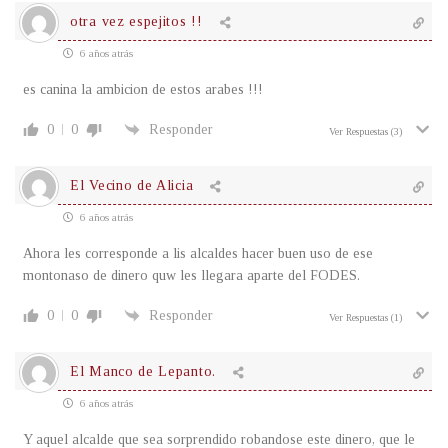
otra vez espejitos !!
6 años atrás
es canina la ambicion de estos arabes !!!
0
0
Responder
Ver Respuestas
(3)
El Vecino de Alicia
6 años atrás
Ahora les corresponde a lis alcaldes hacer buen uso de ese
montonaso de dinero quw les llegara aparte del FODES.
0
0
Responder
Ver Respuestas
(1)
El Manco de Lepanto.
6 años atrás
Y aquel alcalde que sea sorprendido robandose este dinero, que le