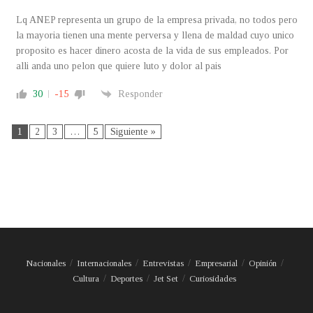
Lq ANEP representa un grupo de la empresa privada, no todos pero
la mayoria tienen una mente perversa y llena de maldad cuyo unico
proposito es hacer dinero acosta de la vida de sus empleados. Por
alli anda uno pelon que quiere luto y dolor al pais
30
-15
Responder
1
2
3
…
5
Siguiente »
Nacionales
Internacionales
Entrevistas
Empresarial
Opinión
Cultura
Deportes
Jet Set
Curiosidades