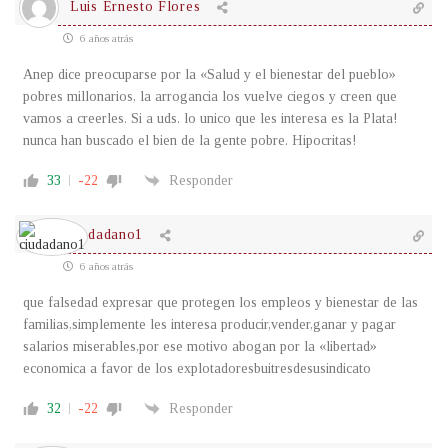
Luis Ernesto Flores
6 años atrás
Anep dice preocuparse por la «Salud y el bienestar del pueblo»
pobres millonarios, la arrogancia los vuelve ciegos y creen que
vamos a creerles. Si a uds. lo unico que les interesa es la Plata!
nunca han buscado el bien de la gente pobre. Hipocritas!
33
-22
Responder
ciudadano1
6 años atrás
que falsedad expresar que protegen los empleos y bienestar de las
familias,simplemente les interesa producir,vender,ganar y pagar
salarios miserables,por ese motivo abogan por la «libertad»
economica a favor de los explotadoresbuitresdesusindicato
32
-22
Responder