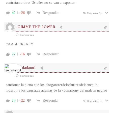
contratan a otro. Ustedes no se van a exponer.
42
-26
Responder
Ver Respuestas
(3)
GIMME THE POWER
6 años atrás
YA ABURREN !!!
27
-16
Responder
ciudadano1
6 años atrás
sancionar la plana que los abogansterdelosbuitresdelaanep le
hicieron a los dipuratas ademas de la «donacion» del maletin negro?
34
-22
Responder
Ver Respuestas
(1)