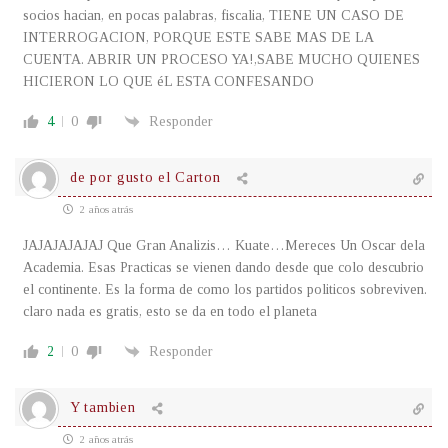
socios hacian, en pocas palabras, fiscalia, TIENE UN CASO DE
INTERROGACION, PORQUE ESTE SABE MAS DE LA
CUENTA. ABRIR UN PROCESO YA!,SABE MUCHO QUIENES
HICIERON LO QUE éL ESTA CONFESANDO
4
0
Responder
de por gusto el Carton
2 años atrás
JAJAJAJAJAJ Que Gran Analizis… Kuate…Mereces Un Oscar dela
Academia. Esas Practicas se vienen dando desde que colo descubrio
el continente. Es la forma de como los partidos politicos sobreviven.
claro nada es gratis, esto se da en todo el planeta
2
0
Responder
Y tambien
2 años atrás