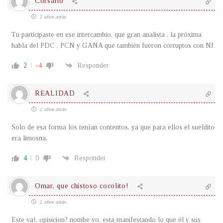
Corsario
2 años atrás
Tu participaste en ese intercambio, que gran analista , la próxima
habla del PDC , PCN y GANA que también fueron corruptos con NI
2
-4
Responder
REALIDAD
2 años atrás
Solo de esa forma los tenían contentos, ya que para ellos el sueldito
era limosna.
4
0
Responder
Omar, que chistoso cocolito!
2 años atrás
Este va!, opisicion? nombe vo, esta manifestando lo que él y sus