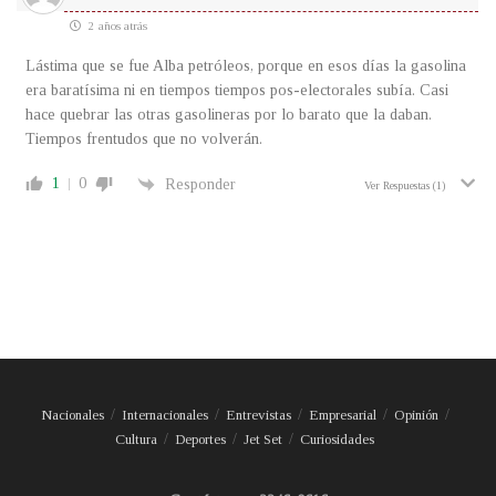
2 años atrás
Lástima que se fue Alba petróleos, porque en esos días la gasolina
era baratísima ni en tiempos tiempos pos-electorales subía. Casi
hace quebrar las otras gasolineras por lo barato que la daban.
Tiempos frentudos que no volverán.
1
0
Responder
Ver Respuestas
(1)
Nacionales
Internacionales
Entrevistas
Empresarial
Opinión
Cultura
Deportes
Jet Set
Curiosidades