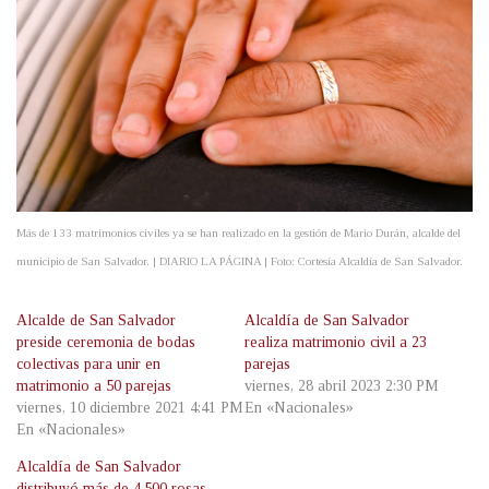
Más de 133 matrimonios civiles ya se han realizado en la gestión de Mario Durán, alcalde del
municipio de San Salvador. | DIARIO LA PÁGINA | Foto: Cortesía Alcaldía de San Salvador.
Alcalde de San Salvador
Alcaldía de San Salvador
preside ceremonia de bodas
realiza matrimonio civil a 23
colectivas para unir en
parejas
matrimonio a 50 parejas
viernes, 28 abril 2023 2:30 PM
viernes, 10 diciembre 2021 4:41 PM
En «Nacionales»
En «Nacionales»
Alcaldía de San Salvador
distribuyó más de 4,500 rosas