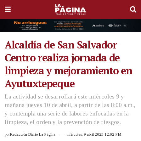
Alcaldía de San Salvador
Centro realiza jornada de
limpieza y mejoramiento en
Ayutuxtepeque
La actividad se desarrollará este miércoles 9 y
mañana jueves 10 de abril, a partir de las 8:00 a.m.,
y contempla una serie de labores enfocadas en la
limpieza, el orden y la prevención de riesgos.
por
Redacción Diario La Página
miércoles, 9 abril 2025 12:02 PM