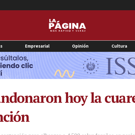
as
Empresarial
Opinión
Cultura
andonaron hoy la cuar
nción