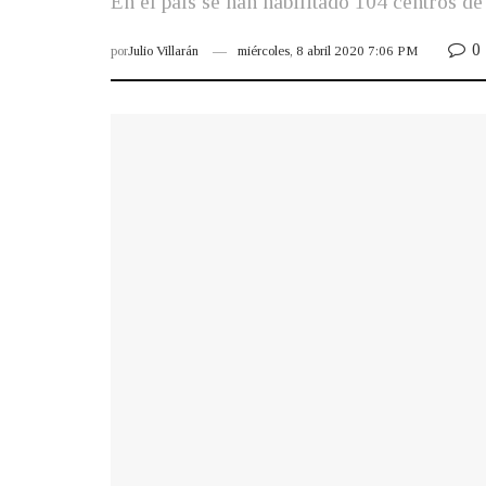
En el país se han habilitado 104 centros d
0
por
Julio Villarán
miércoles, 8 abril 2020 7:06 PM