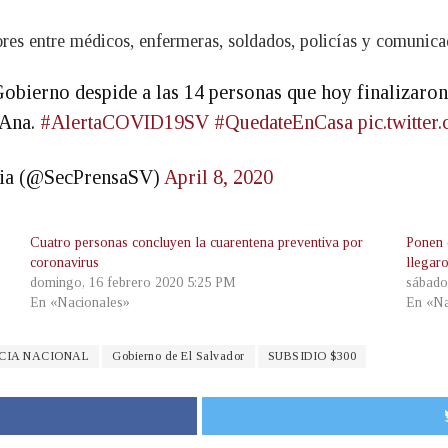
res entre médicos, enfermeras, soldados, policías y comunica
 Gobierno despide a las 14 personas que hoy finalizaro
 Ana.
#AlertaCOVID19SV
#QuedateEnCasa
pic.twitt
ncia (@SecPrensaSV)
April 8, 2020
Cuatro personas concluyen la cuarentena preventiva por
Ponen 
coronavirus
llegar
domingo, 16 febrero 2020 5:25 PM
sábado
En «Nacionales»
En «Na
CIA NACIONAL
Gobierno de El Salvador
SUBSIDIO $300