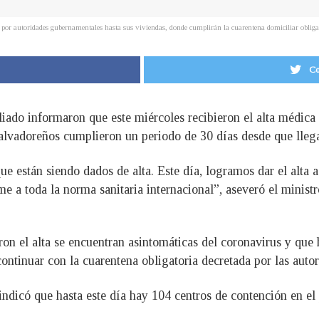
por autoridades gubernamentales hasta sus viviendas, donde cumplirán la cuarentena domiciliar obligato
Co
iado informaron que este miércoles recibieron el alta médica
salvadoreños cumplieron un periodo de 30 días desde que lleg
e están siendo dados de alta. Este día, logramos dar el alta
 a toda la norma sanitaria internacional”, aseveró el ministr
eron el alta se encuentran asintomáticas del coronavirus y qu
ntinuar con la cuarentena obligatoria decretada por las autor
indicó que hasta este día hay 104 centros de contención en el