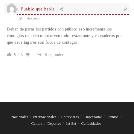
Pueblo que habla
4 años atrás
Deben de parar los partidos con público eso incrementa los
contagios también monitoreen todo restaurante y chupaderos por
que esos lugares son focos de contagio .
0
0
Responder
Nacionales
Internacionales
Entrevistas
Empresarial
Opinión
Cultura
Deportes
Jet Set
Curiosidades