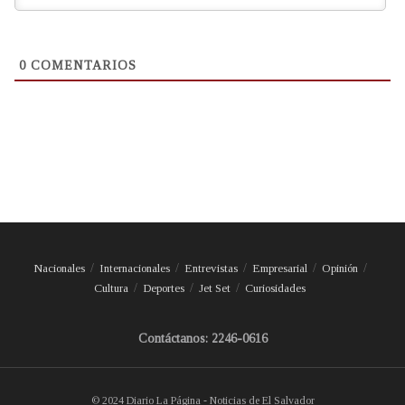
0
COMENTARIOS
Nacionales
Internacionales
Entrevistas
Empresarial
Opinión
Cultura
Deportes
Jet Set
Curiosidades
Contáctanos: 2246-0616
© 2024 Diario La Página - Noticias de El Salvador