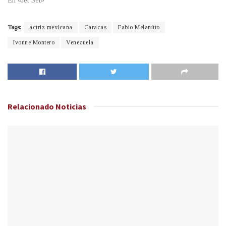
En «Jet Set»
Tags:
actriz mexicana
Caracas
Fabio Melanitto
Ivonne Montero
Venezuela
Relacionado
Noticias