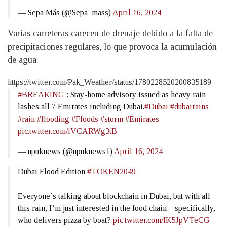
— Sepa Más (@Sepa_mass)
April 16, 2024
Varias carreteras carecen de drenaje debido a la falta de
precipitaciones regulares, lo que provoca la acumulación
de agua.
https://twitter.com/Pak_Weather/status/1780228520200835189
#BREAKING
: Stay-home advisory issued as heavy rain
lashes all 7 Emirates including Dubai.
#Dubai
#dubairains
#rain
#flooding
#Floods
#storm
#Emirates
pic.twitter.com/iVCARWg3tB
— upuknews (@upuknews1)
April 16, 2024
Dubai Flood Edition
#TOKEN2049
Everyone’s talking about blockchain in Dubai, but with all
this rain, I’m just interested in the food chain—specifically,
who delivers pizza by boat?
pic.twitter.com/fK5JpVTeCG