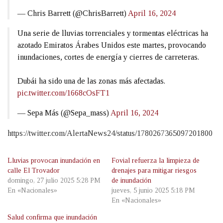
— Chris Barrett (@ChrisBarrett)
April 16, 2024
Una serie de lluvias torrenciales y tormentas eléctricas ha
azotado Emiratos Árabes Unidos este martes, provocando
inundaciones, cortes de energía y cierres de carreteras.
Dubái ha sido una de las zonas más afectadas.
pic.twitter.com/1668cOsFT1
— Sepa Más (@Sepa_mass)
April 16, 2024
https://twitter.com/AlertaNews24/status/1780267365097201800
Lluvias provocan inundación en
Fovial refuerza la limpieza de
calle El Trovador
drenajes para mitigar riesgos
domingo, 27 julio 2025 5:28 PM
de inundación
En «Nacionales»
jueves, 5 junio 2025 5:18 PM
En «Nacionales»
Salud confirma que inundación