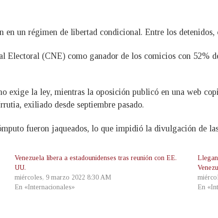
n en un régimen de libertad condicional. Entre los detenidos,
l Electoral (CNE) como ganador de los comicios con 52% de 
 exige la ley, mientras la oposición publicó en una web copia
utia, exiliado desde septiembre pasado.
ómputo fueron jaqueados, lo que impidió la divulgación de las 
Venezuela libera a estadounidenses tras reunión con EE.
Llegan
UU.
Venezu
miércoles, 9 marzo 2022 8:30 AM
miérco
En «Internacionales»
En «In