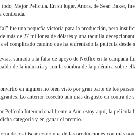
todo, Mejor Película. En su lugar, Anora, de Sean Baker, fue 
a contienda.
l” fue una pequeña victoria para la producción, pero insufici
 de más de 27 millones de dólares y una taquilla decepciona
ma el complicado camino que ha enfrentado la película desde s
vias, sumada a la falta de apoyo de Netflix en la campaña fin
spaldo de la industria y con la sombra de la polémica sobre e
onvirtió en alguien no bien visto por gran parte de los países
grantes. Lo anterior cosechó aún más disgusto en contra de su
r Película Internacional frente a Aún estoy aquí, la película b
dicha categoría y en ganar el premio.
istoria de los Oscar como una de las producciones con más nom