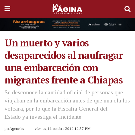
Un muerto y varios
desaparecidos al naufragar
una embarcación con
migrantes frente a Chiapas
Se desconoce la cantidad oficial de personas que
viajaban en la embarcación antes de que una ola los
volcara, por lo que la Fiscalía General del
Estado ya investiga el incidente.
por
Agencias
viernes, 11 octubre 2019 12:57 PM