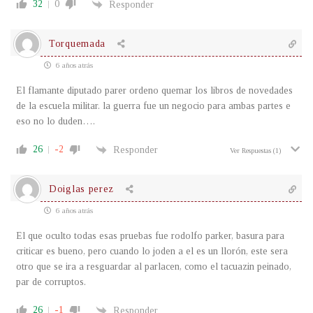
32
0
Responder
Torquemada
6 años atrás
El flamante diputado parer ordeno quemar los libros de novedades
de la escuela militar. la guerra fue un negocio para ambas partes e
eso no lo duden….
26
-2
Responder
Ver Respuestas
(1)
Doiglas perez
6 años atrás
El que oculto todas esas pruebas fue rodolfo parker, basura para
criticar es bueno, pero cuando lo joden a el es un llorón, este sera
otro que se ira a resguardar al parlacen, como el tacuazin peinado,
par de corruptos.
26
-1
Responder