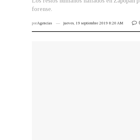
Los restos humanos hallados en Zapopan pre
forense.
por
Agencias
jueves, 19 septiembre 2019 8:20 AM