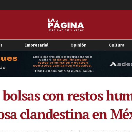
as
Empresarial
Opinión
Cultura
as bolsas con restos h
osa clandestina en Mé