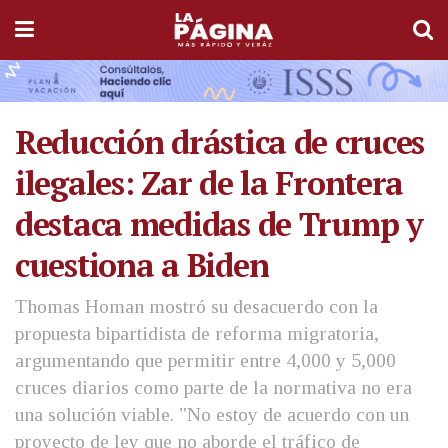
Reducción drástica de cruces
ilegales: Zar de la Frontera
destaca medidas de Trump y
cuestiona a Biden
Thomas Homan mostró su desacuerdo con la
propuesta bipartidista de reforma migratoria,
argumentando que permitir entre 4,000 y 5,000
cruces diarios como parte de la normativa no era
una solución viable. "No estoy de acuerdo con un
proyecto de ley que no aborde el tráfico de