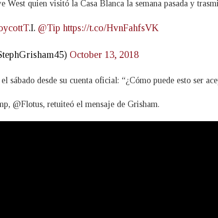
nye West quien visitó la Casa Blanca la semana pasada y tras
oycottT
.I.
@Tip
https://t.co/HvnFahfsVK
@StephGrisham45)
October 13, 2018
 el sábado desde su cuenta oficial: “¿Cómo puede esto ser ac
mp, @Flotus, retuiteó el mensaje de Grisham.