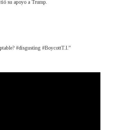
mitió su apoyo a Trump.
eptable? #disgusting #BoycottT.I.”