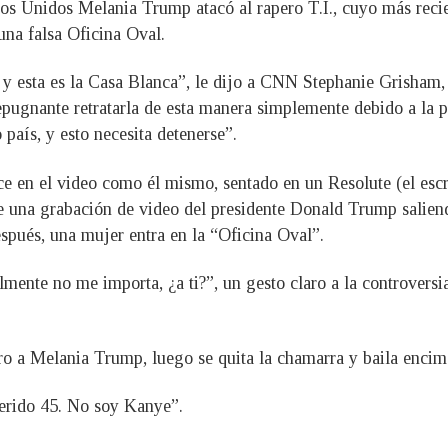
dos Unidos Melania Trump atacó al rapero T.I., cuyo más reci
una falsa Oficina Oval.
a y esta es la Casa Blanca”, le dijo a CNN Stephanie Grisham
ugnante retratarla de esta manera simplemente debido a la po
 país, y esto necesita detenerse”.
ece en el video como él mismo, sentado en un Resolute (el esc
e una grabación de video del presidente Donald Trump salien
espués, una mujer entra en la “Oficina Oval”.
mente no me importa, ¿a ti?”, un gesto claro a la controvers
ro a Melania Trump, luego se quita la chamarra y baila encima
Querido 45. No soy Kanye”.