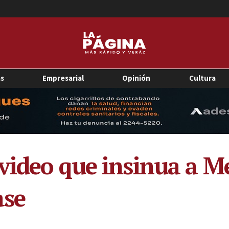
as
Empresarial
Opinión
Cultura
video que insinua a 
ase