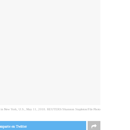
sic in New York, U.S., May 11, 2018. REUTERS/Shannon Stapleton/File Photo
mparte en Twitter