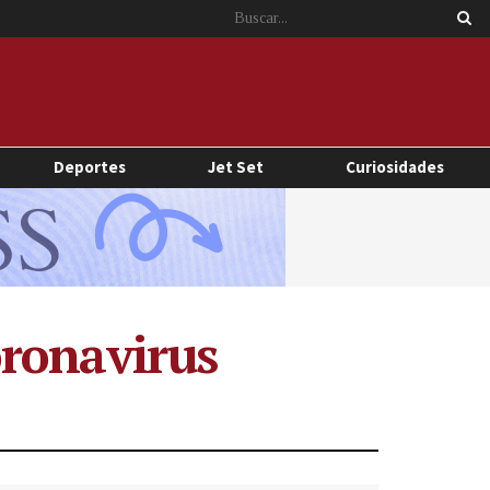
Deportes
Jet Set
Curiosidades
oronavirus