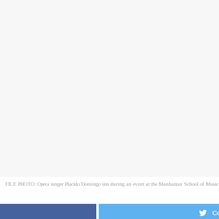
FILE PHOTO: Opera singer Placido Domingo sits during an event at the Manhattan School of Mu
Co