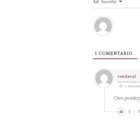
Suscribir
1
COMENTARIO
vendaval
6 años atrá
Otro pendejo
0
0