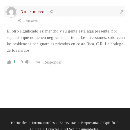
No es nuevo
1 año atrás
El otro significado es: mencho y su gente esta aqui presente, por
supuesto que no tienen negocios aparte de las inversiones, solo vean
las residencias con guardias privados en costa Rica, C.R. La bodega
de los narcos.
1
0
Responder
Nacionales
Internacionales
Entrevistas
Empresarial
Opinión
Cultura
Deportes
Jet Set
Curiosidades