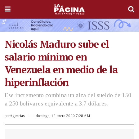
Nicolás Maduro sube el
salario mínimo en
Venezuela en medio de la
hiperinflación
Ese incremento combina un alza del sueldo de 150
a 250 bolívares equivalente a 3.7 dólares.
por
Agencias
domingo, 12 enero 2020 7:28 AM