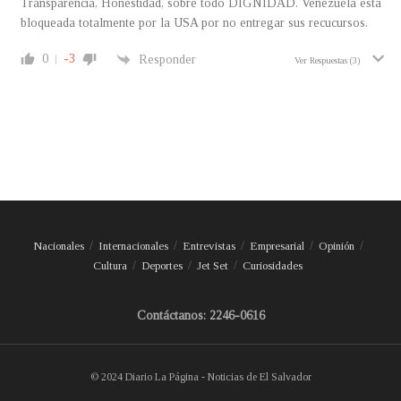
Transparencia, Honestidad, sobre todo DIGNIDAD. Venezuela esta
bloqueada totalmente por la USA por no entregar sus recucursos.
0
-3
Responder
Ver Respuestas
(3)
Nacionales
Internacionales
Entrevistas
Empresarial
Opinión
Cultura
Deportes
Jet Set
Curiosidades
Contáctanos: 2246-0616
© 2024 Diario La Página - Noticias de El Salvador