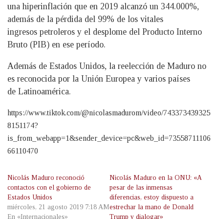
una hiperinflación que en 2019 alcanzó un 344.000%,
además de la pérdida del 99% de los vitales
ingresos petroleros y el desplome del Producto Interno
Bruto (PIB) en ese período.
Además de Estados Unidos, la reelección de Maduro no
es reconocida por la Unión Europea y varios países
de Latinoamérica.
https://www.tiktok.com/@nicolasmadurom/video/743373439325
8151174?
is_from_webapp=1&sender_device=pc&web_id=73558711106
66110470
Nicolás Maduro reconoció
Nicolás Maduro en la ONU: «A
contactos con el gobierno de
pesar de las inmensas
Estados Unidos
diferencias, estoy dispuesto a
miércoles, 21 agosto 2019 7:18 AM
estrechar la mano de Donald
En «Internacionales»
Trump y dialogar»