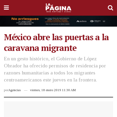
México abre las puertas a la
caravana migrante
En un gesto histórico, el Gobierno de López
Obrador ha ofrecido permisos de residencia por
razones humanitarias a todos los migrantes
centroamericanos este jueves en la frontera.
por
Agencias
viernes, 18 enero 2019 11:30 AM