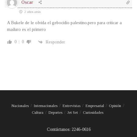
Oscar
2 años atrás
A Bukele de le olvida el gebocidio palestino,pero para criticar a
maduro es el primero
0
0
Responder
Nacionales
Internacionales
Entrevistas
Empresarial
Opinión
Cultura
Deportes
Jet Set
Curiosidades
Contáctanos: 2246-0616