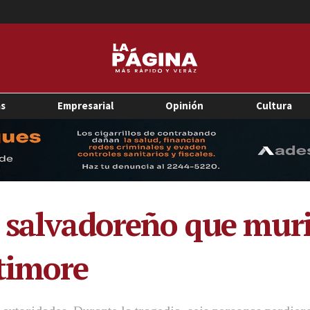
as
Empresarial
Opinión
Cultura
 salvadoreño que murió
timore