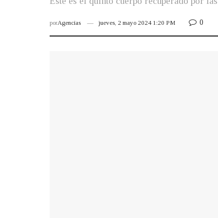
Este es el quinto cuerpo recuperado por las
0
por
Agencias
jueves, 2 mayo 2024 1:20 PM