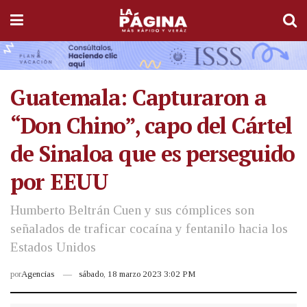
Guatemala: Capturaron a
“Don Chino”, capo del Cártel
de Sinaloa que es perseguido
por EEUU
Humberto Beltrán Cuen y sus cómplices son
señalados de traficar cocaína y fentanilo hacia los
Estados Unidos
por
Agencias
sábado, 18 marzo 2023 3:02 PM