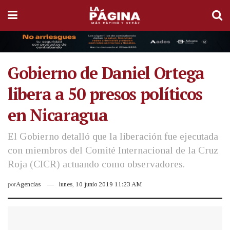
Gobierno de Daniel Ortega
libera a 50 presos políticos
en Nicaragua
El Gobierno detalló que la liberación fue ejecutada
con miembros del Comité Internacional de la Cruz
Roja (CICR) actuando como observadores.
por
Agencias
lunes, 10 junio 2019 11:23 AM