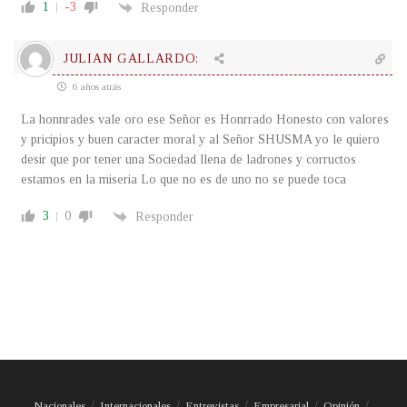
1
-3
Responder
JULIAN GALLARDO:
6 años atrás
La honnrades vale oro ese Señor es Honrrado Honesto con valores
y pricipios y buen caracter moral y al Señor SHUSMA yo le quiero
desir que por tener una Sociedad llena de ladrones y corructos
estamos en la miseria Lo que no es de uno no se puede toca
3
0
Responder
Nacionales
Internacionales
Entrevistas
Empresarial
Opinión