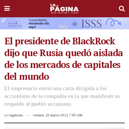
El presidente de BlackRock
dijo que Rusia quedó aislada
de los mercados de capitales
del mundo
El empresario envió una carta dirigida a los
accionistas de la compañía en la que manifestó su
respaldo al pueblo ucraniano.
por
Agencias
viernes, 25 marzo 2022 7:05 AM