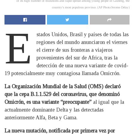
of its high number of mutations and rapid spread among young people in Gauteng, the
country's most populous province. (AP Photo/Jerome Delay)
E
stados Unidos, Brasil y países de todas las
regiones del mundo anunciaron el viernes
el cierre de sus fronteras a viajeros
provenientes del sur de Africa, tras la
detección de una nueva variante de covid-
19 potencialmente muy contagiosa llamada Omicrón.
La Organización Mundial de la Salud (OMS) declaró
que la cepa B.1.1.529 del coronavirus, que denominó
Omicrón, es una variante “preocupante”
al igual que la
actualmente dominante Delta y las detectadas
anteriormente Alfa, Beta y Gama.
La nueva mutación, notificada por primera vez por