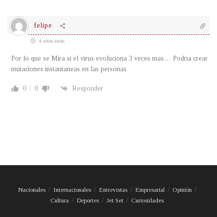
felipe
4 años atrás
Por lo que se Mira si el virus evoluciona 3 veces mas… Podria crear
mutaciones instantaneas en las personas
0
0
Responder
Nacionales
Internacionales
Entrevistas
Empresarial
Opinión
Cultura
Deportes
Jet Set
Curiosidades