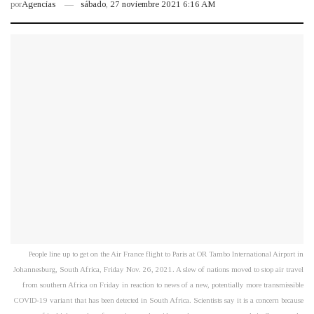
por
Agencias
sábado, 27 noviembre 2021 6:16 AM
People line up to get on the Air France flight to Paris at OR Tambo International Airport in
Johannesburg, South Africa, Friday Nov. 26, 2021. A slew of nations moved to stop air travel
from southern Africa on Friday in reaction to news of a new, potentially more transmissible
COVID-19 variant that has been detected in South Africa. Scientists say it is a concern because