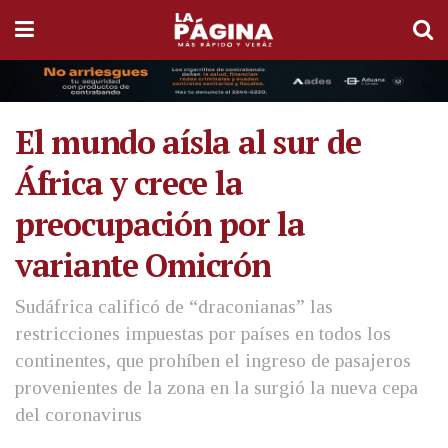
El mundo aísla al sur de
África y crece la
preocupación por la
variante Omicrón
Sudáfrica calificó de “draconianas” las
restricciones impuestas por países en todos los
continentes, que prohíben el ingreso de pasajeros
provenientes de la zona en la surgió la nueva cepa
del coronavirus