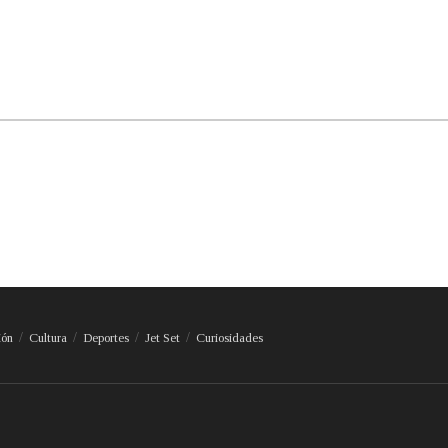
ión
Cultura
Deportes
Jet Set
Curiosidades