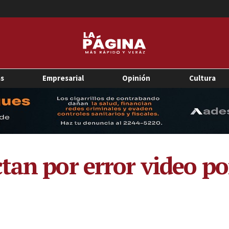
as
Empresarial
Opinión
Cultura
tan por error video po