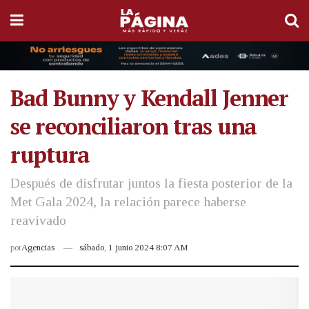
Bad Bunny y Kendall Jenner
se reconciliaron tras una
ruptura
Después de disfrutar juntos la fiesta posterior de la
Met Gala 2024, la relación parece haberse
reavivado
por
Agencias
sábado, 1 junio 2024 8:07 AM