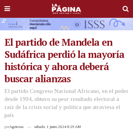
El partido de Mandela en
Sudáfrica perdió la mayoría
histórica y ahora deberá
buscar alianzas
El partido Congreso Nacional Africano, en el poder
desde 1994, obtuvo su peor resultado electoral a
raíz de la crisis social y política que atraviesa el
país
por
Agencias
sábado, 1 junio 2024 8:29 AM