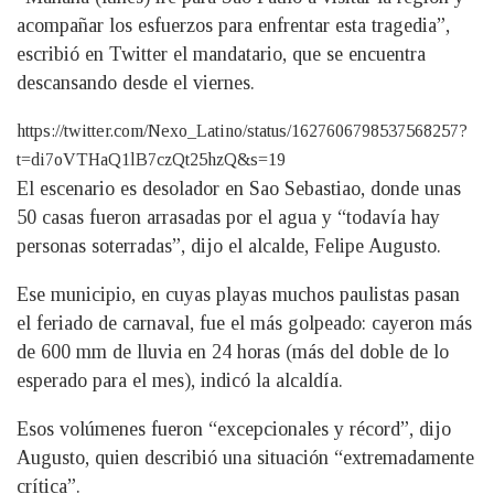
acompañar los esfuerzos para enfrentar esta tragedia”,
escribió en Twitter el mandatario, que se encuentra
descansando desde el viernes.
https://twitter.com/Nexo_Latino/status/1627606798537568257?
t=di7oVTHaQ1lB7czQt25hzQ&s=19
El escenario es desolador en Sao Sebastiao, donde unas
50 casas fueron arrasadas por el agua y “todavía hay
personas soterradas”, dijo el alcalde, Felipe Augusto.
Ese municipio, en cuyas playas muchos paulistas pasan
el feriado de carnaval, fue el más golpeado: cayeron más
de 600 mm de lluvia en 24 horas (más del doble de lo
esperado para el mes), indicó la alcaldía.
Esos volúmenes fueron “excepcionales y récord”, dijo
Augusto, quien describió una situación “extremadamente
crítica”.