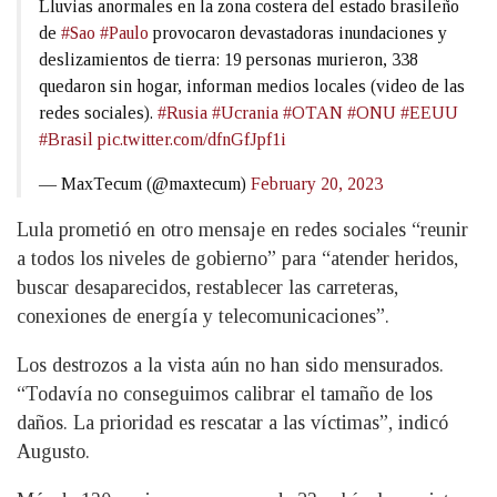
Lluvias anormales en la zona costera del estado brasileño
de
#Sao
#Paulo
provocaron devastadoras inundaciones y
deslizamientos de tierra: 19 personas murieron, 338
quedaron sin hogar, informan medios locales (video de las
redes sociales).
#Rusia
#Ucrania
#OTAN
#ONU
#EEUU
#Brasil
pic.twitter.com/dfnGfJpf1i
— MaxTecum (@maxtecum)
February 20, 2023
Lula prometió en otro mensaje en redes sociales “reunir
a todos los niveles de gobierno” para “atender heridos,
buscar desaparecidos, restablecer las carreteras,
conexiones de energía y telecomunicaciones”.
Los destrozos a la vista aún no han sido mensurados.
“Todavía no conseguimos calibrar el tamaño de los
daños. La prioridad es rescatar a las víctimas”, indicó
Augusto.