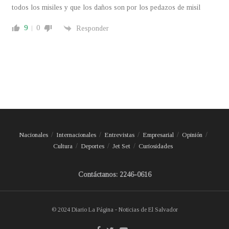
todos los misiles y que los daños son por los pedazos de misil
9
0
Responder
Nacionales
Internacionales
Entrevistas
Empresarial
Opinión
Cultura
Deportes
Jet Set
Curiosidades
Contáctanos: 2246-0616
© 2024 Diario La Página - Noticias de El Salvador