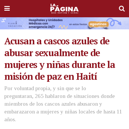
Acusan a cascos azules de
abusar sexualmente de
mujeres y niñas durante la
misión de paz en Haití
Por voluntad propia, y sin que se lo
preguntaran, 265 hablaron de situaciones donde
miembros de los cascos azules abusaron y
embarazaron a mujeres y niñas locales de hasta 11
años.