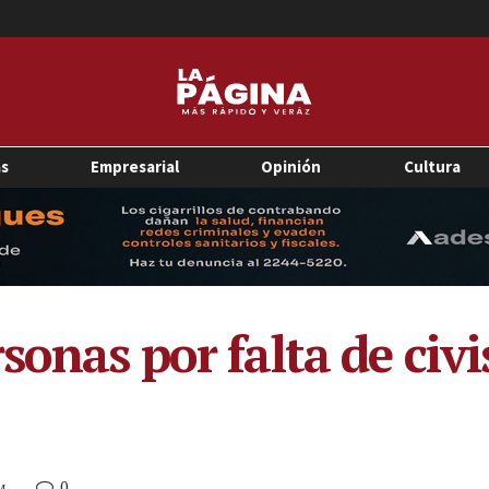
as
Empresarial
Opinión
Cultura
rsonas por falta de ci
0
M