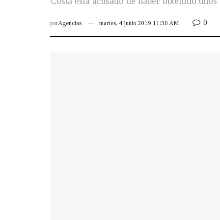
Costa está acusado de haber obtenido unos 
0
por
Agencias
martes, 4 junio 2019 11:30 AM