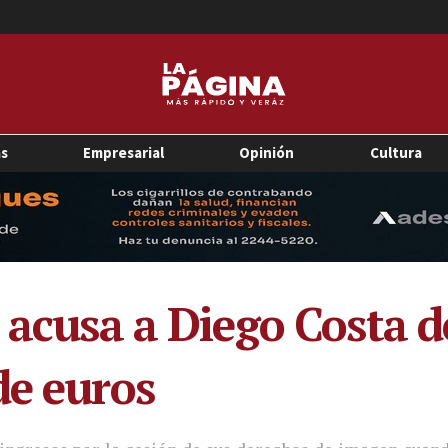
as
Empresarial
Opinión
Cultura
 acusa a Diego Costa de
de euros