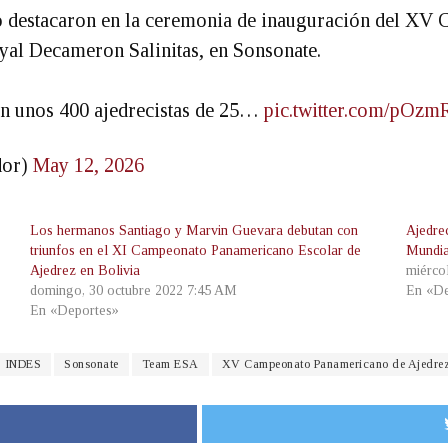
mo destacaron en la ceremonia de inauguración del X
oyal Decameron Salinitas, en Sonsonate.
pan unos 400 ajedrecistas de 25…
pic.twitter.com/pO
dor)
May 12, 2026
Los hermanos Santiago y Marvin Guevara debutan con
Ajedre
triunfos en el XI Campeonato Panamericano Escolar de
Mundia
Ajedrez en Bolivia
miérco
domingo, 30 octubre 2022 7:45 AM
En «De
En «Deportes»
INDES
Sonsonate
Team ESA
XV Campeonato Panamericano de Ajedre