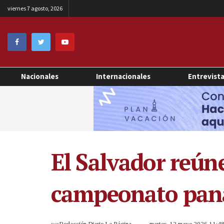
viernes 7 agosto, 2026
Nacionales
Internacionales
Entrevist
El Salvador reún
campeonato pana
por
Redacción Diario La Página
martes, 12 mayo 2026 11:4