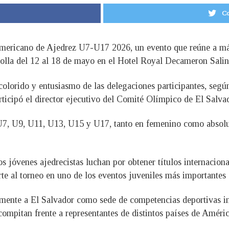
Co
ericano de Ajedrez U7-U17 2026, un evento que reúne a más 
rolla del 12 al 18 de mayo en el Hotel Royal Decameron Salin
olorido y entusiasmo de las delegaciones participantes, según
ticipó el director ejecutivo del Comité Olímpico de El Salva
 U7, U9, U11, U13, U15 y U17, tanto en femenino como absolut
 jóvenes ajedrecistas luchan por obtener títulos internaciona
te al torneo en uno de los eventos juveniles más importantes 
ente a El Salvador como sede de competencias deportivas int
compitan frente a representantes de distintos países de Améric