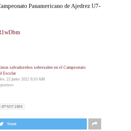
V Campeonato Panamericano de Ajedrez U7-
zmR1wDbm
cistas salvadoreños sobresalen en el Campeonato
l Escolar
les, 22 junio 2022 8:10 AM
portes»
z U7-U17 2026
Tweet