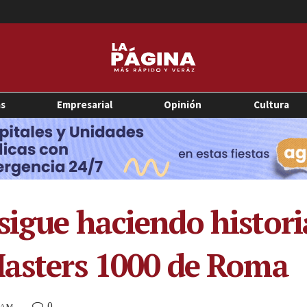
as
Empresarial
Opinión
Cultura
igue haciendo historia 
Masters 1000 de Roma
0
4 AM