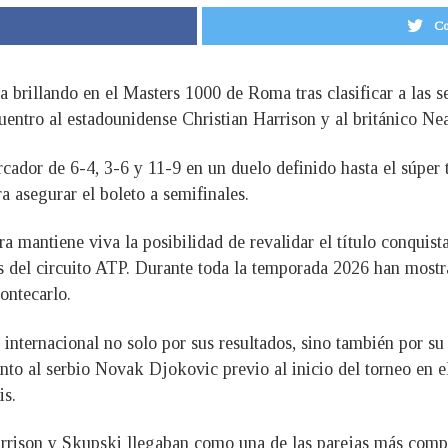
Co
 brillando en el Masters 1000 de Roma tras clasificar a las se
uentro al estadounidense Christian Harrison y al británico Ne
ador de 6-4, 3-6 y 11-9 en un duelo definido hasta el súper
 asegurar el boleto a semifinales.
ra mantiene viva la posibilidad de revalidar el título conqui
 del circuito ATP. Durante toda la temporada 2026 han mostr
ontecarlo.
nternacional no solo por sus resultados, sino también por su 
nto al serbio Novak Djokovic previo al inicio del torneo en e
is.
rrison y Skupski llegaban como una de las parejas más compet