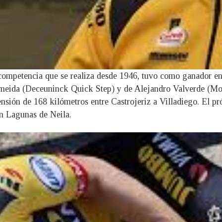
competencia que se realiza desde 1946, tuvo como ganador en
meida (Deceuninck Quick Step) y de Alejandro Valverde (Movis
ensión de 168 kilómetros entre Castrojeriz a Villadiego. El p
en Lagunas de Neila.