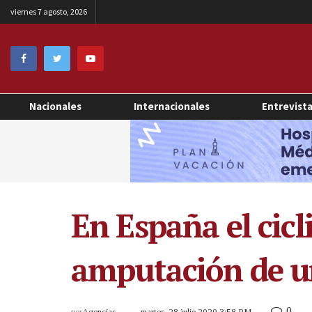
viernes 7 agosto, 2026
Nacionales
Internacionales
Entrevist
En España el cicl
amputación de un
0
por
Agencias
martes, 28 julio 2020 3:58 PM