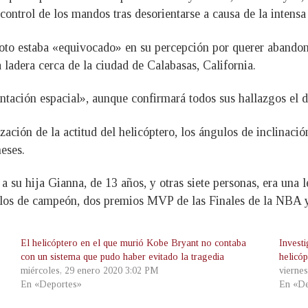
ontrol de los mandos tras desorientarse a causa de la intensa 
loto estaba «equivocado» en su percepción por querer abando
a ladera cerca de la ciudad de Calabasas, California.
tación espacial», aunque confirmará todos sus hallazgos el dí
zación de la actitud del helicóptero, los ángulos de inclinación
eses.
a su hija Gianna, de 13 años, y otras siete personas, era una
illos de campeón, dos premios MVP de las Finales de la NBA y
El helicóptero en el que murió Kobe Bryant no contaba
Invest
con un sistema que pudo haber evitado la tragedia
helicó
miércoles, 29 enero 2020 3:02 PM
vierne
En «Deportes»
En «De