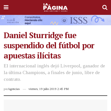
Daniel Sturridge fue
suspendido del fútbol por
apuestas ilícitas
El internacional inglés dejó Liverpool, ganador de
la última Champions, a finales de junio, libre de
contrato.
por
Agencias
viernes, 19 julio 2019 2:45 PM