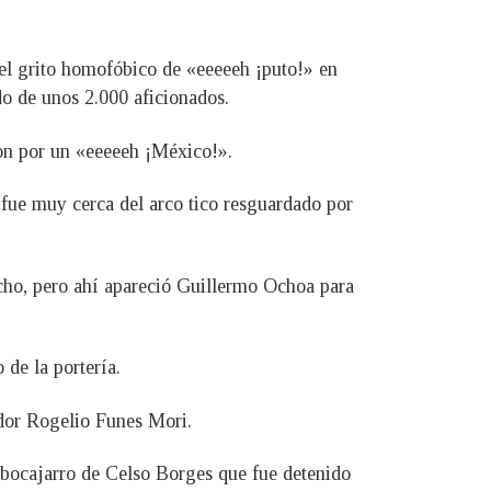
 el grito homofóbico de «eeeeeh ¡puto!» en
do de unos 2.000 aficionados.
ron por un «eeeeeh ¡México!».
fue muy cerca del arco tico resguardado por
echo, pero ahí apareció Guillermo Ochoa para
 de la portería.
tador Rogelio Funes Mori.
 bocajarro de Celso Borges que fue detenido