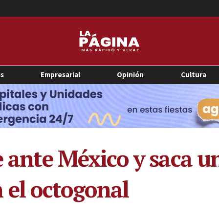
as
Empresarial
Opinión
Cultura
e ante México y saca u
 el octogonal