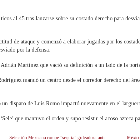
 ticos al 45 tras lanzarse sobre su costado derecho para desvi
titud de ataque y comenzó a elaborar jugadas por los costados
esviado por la defensa.
a Adrián Martínez que vació su definición a un lado de la port
odríguez mandó un centro desde el corredor derecho del área q
do un disparo de Luis Romo impactó nuevamente en el larguer
‘Sele’ que mantuvo el orden y supo resistir el acoso azteca pa
Selección Mexicana rompe “sequía” goleadora ante
México